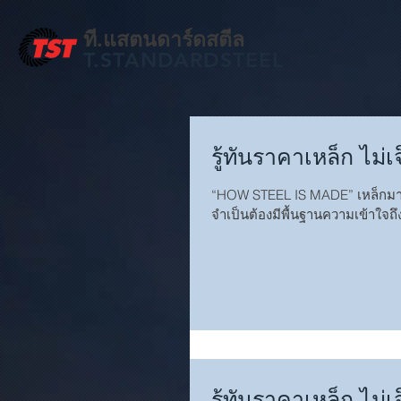
ที.แสตนดาร์ดสตีล
T.STANDARDSTEEL
รู้ทันราคาเหล็ก ไม่เ
“HOW STEEL IS MADE” เหล็กมาจากไหน? ก่อนอื่นที่จะพูดวิธีการคาดคะเนแนวโน้มราคาเหล็กได้นั้น เรา
จำเป็นต้องมีพื้นฐานความเข้าใจถ
รู้ทันราคาเหล็ก ไม่เ