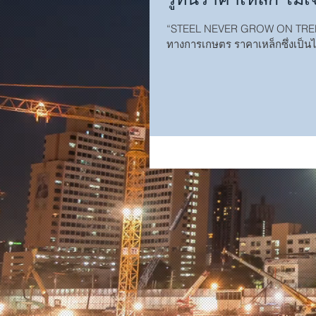
“STEEL NEVER GROW ON TREE” 
ทางการเกษตร ราคาเหล็กซึ่งเป็น