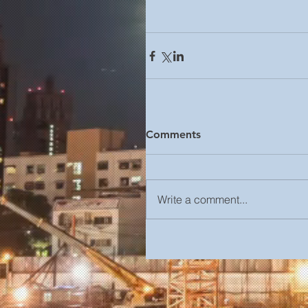
Comments
Write a comment...