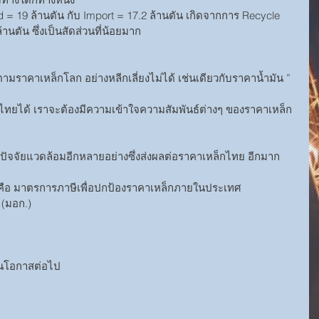
= 19 ล้านตัน กับ Import = 17.2 ล้านตัน เกิดจากการ Recycle 
ตัน ซึ่งเป็นสัดส่วนที่น้อยมาก
มราคาเหล็กโลก อย่างหลีกเลี่ยงไม่ได้ เช่นเดียวกับราคาน้ำมัน ”
ยได้ เราจะต้องมีความเข้าใจความสัมพันธ์ต่างๆ ของราคาเหล็ก
ีปัจจัยแวดล้อมอีกหลายอย่างซึ่งส่งผลต่อราคาเหล็กไทย อีกมาก 
็คือ มาตรการภาษีเพื่อปกป้องราคาเหล็กภายในประเทศ
(มอก.)
ในโอกาสต่อไป