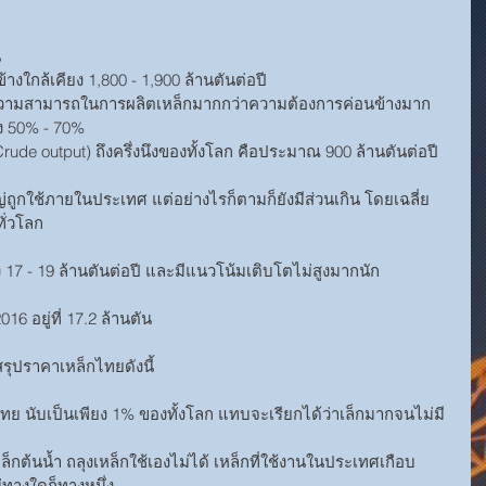
น
้างใกล้เคียง 1,800 - 1,900 ล้านตันต่อปี
มีความสามารถในการผลิตเหล็กมากกว่าความต้องการค่อนข้างมาก 
ียง 50% - 70%
rude output) ถึงครึ่งนึงของทั้งโลก คือประมาณ 900 ล้านตันต่อปี
ูกใช้ภายในประเทศ แต่อย่างไรก็ตามก็ยังมีส่วนเกิน โดยเฉลี่ย 
ั่วโลก
 17 - 19 ล้านตันต่อปี และมีแนวโน้มเติบโตไม่สูงมากนัก
6 อยู่ที่ 17.2 ล้านตัน
สรุปราคาเหล็กไทยดังนี้
ย นับเป็นเพียง 1% ของทั้งโลก แทบจะเรียกได้ว่าเล็กมากจนไม่มี
กต้นน้ำ ถลุงเหล็กใช้เองไม่ได้ เหล็กที่ใช้งานในประเทศเกือบ 
ทางใดก็ทางหนึ่ง