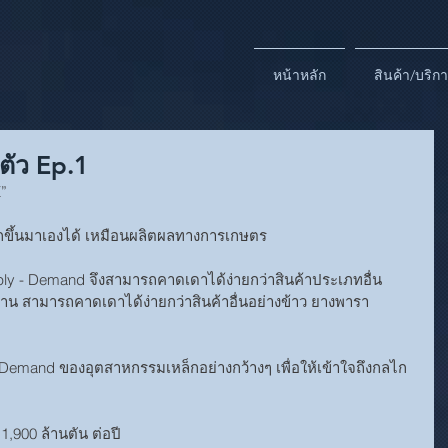
หน้าหลัก
สินค้า/บริก
บตัว Ep.1
”
กขึ้นมาเองได้ เหมือนผลิตผลทางการเกษตร
ly - Demand จึงสามารถคาดเดาได้ง่ายกว่าสินค้าประเภทอื่น 
าน สามารถคาดเดาได้ง่ายกว่าสินค้าอื่นอย่างข้าว ยางพารา 
Demand ของอุตสาหกรรมเหล็กอย่างกว้างๆ เพื่อให้เข้าใจถึงกลไก
,900 ล้านตัน ต่อปี