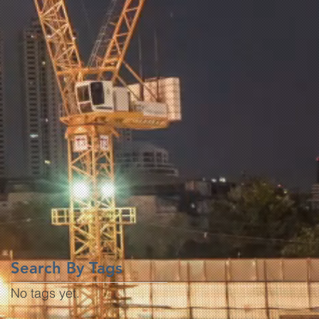
Search By Tags
No tags yet.